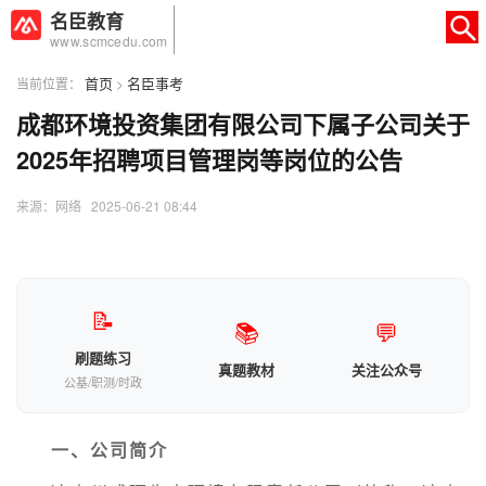
名臣教育
www.scmcedu.com
首页
名臣事考
当前位置：
>
成都环境投资集团有限公司下属子公司关于
×
转人工
AI智能助手
2025年招聘项目管理岗等岗位的公告
AI智能助手
来源：网络 2025-06-21 08:44
您好，我是智能助手易小丽，很高兴为
您服务
常见问题
📝
📚
💬
1.seo如何优化
刷题练习
真题教材
关注公众号
公基/职测/时政
一、公司简介