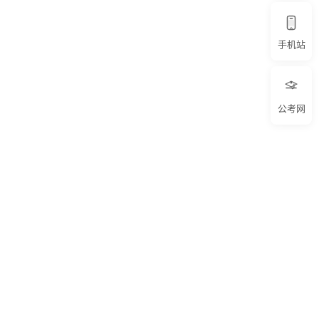
手机站
公考网