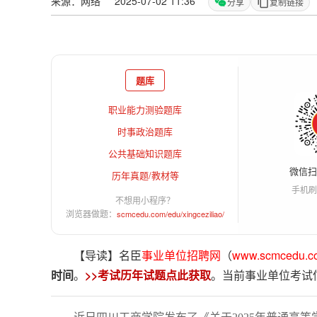
来源：网络 2025-07-02 11:36
分享
复制链接
题库
职业能力测验题库
时事政治题库
公共基础知识题库
微信
历年真题/教材等
手机刷
不想用小程序？
浏览器做题：
scmcedu.com/edu/xingceziliao/
【导读】名臣
事业单位招聘网
（
www.scmcedu.c
时间
。
>>考试历年试题点此获取
。当前事业单位考试