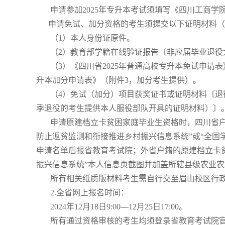
申请参加2025年专升本考试须填写《四川工商学院
申请免试、加分资格的考生须提交以下证明材料（
（1）本人身份证原件。
（2）教育部学籍在线验证报告〔非应届毕业退役
（3）《四川省2025年普通高校专升本免试申请表》
升本加分申请表》（附件3，加分考生提供）。
（4）免试（加分）项目获奖证书或证明材料〔退役
季退役的考生提供本人服役部队开具的证明材料）〕
申请原建档立卡贫困家庭毕业生资格时，四川省户
防止返贫监测和衔接推进乡村振兴信息系统”或“全国
申请名单后报省教育考试院；外省户籍的原建档立卡
振兴信息系统”本人信息页截图并加盖所辖县级农业
所有相关纸质版材料考生需自行交至眉山校区行政楼8
2.全省网上报名时间：
2024年12月18日9:00—12月25日17:00。
所有通过资格审核的考生均须登录省教育考试院官网（http