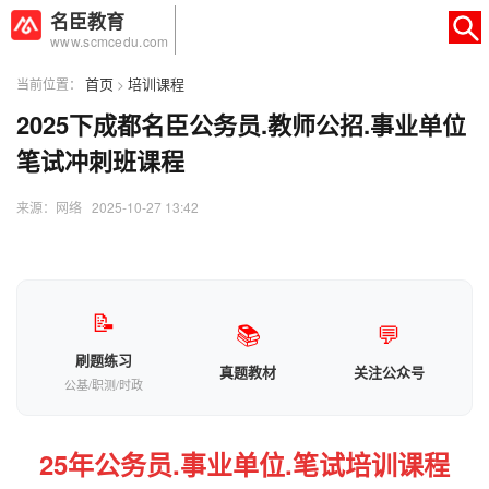
名臣教育
www.scmcedu.com
首页
培训课程
当前位置：
>
2025下成都名臣公务员.教师公招.事业单位
×
转人工
AI智能助手
笔试冲刺班课程
AI智能助手
来源：网络 2025-10-27 13:42
您好，我是智能助手易小丽，很高兴为
您服务
常见问题
📝
📚
💬
1.seo如何优化
刷题练习
真题教材
关注公众号
公基/职测/时政
25年公务员.事业单位.笔试培训课程