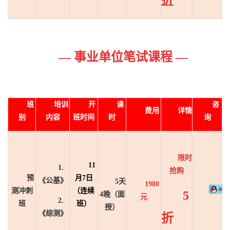
— 事业单位笔试课程 —
班
培训
开
课
咨
费用
详情
别
内容
班时间
时
询
限时
11
1.
抢购
预
月7日
《公基》
5天
1980
测冲刺
（连续
5
4晚
（面
元
2.
班
班）
授）
《综测》
折