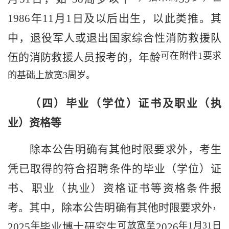
198
6
年
11
月
1
日及以后出生，
以此
类推
。其
中，退役军人或退出国家综合性消防救援队
可在附件
1
要求
伍的消防救援人员报考的，年龄
的基础上放宽
3
周岁。
（
四
）毕业（学位）
证书
及
职业（执
业）资格等
除本公告明确有其他时限要求外，考生
凭已取得的符合招聘条件的
毕业（学位）证
书
、职业（执业）资格证书等资格条件报
，
考。其中，除本公告明确有其他时限要求外
年
可放宽至
年
1
月
31
日
2025
毕业
博士
研究生
2026