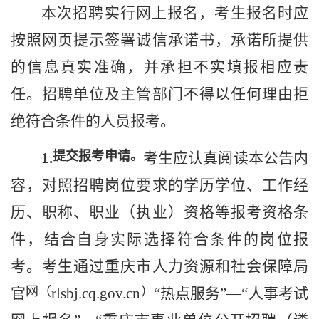
本次招聘实行网上报名
，考生报名时应
按照网页提示签署诚信承诺书，承诺所提供
的信息真实准确，并承担不实填报相应责
任。招聘
单位
及主管部门
不得以任何理由拒
绝符合条件的人员
报考
。
提交报考申请。
1.
考生应认真阅读本公告内
容，对照招聘岗位要求的学历学位、工作经
历、职称、职业（执业）资格等报考资格条
件，结合自身实际选择符合条件的岗位报
考。考生通过
重庆
市
人力资源和社会保障
局
网（
）
官
rlsbj.cq.gov.cn
“热点服务”—“人事考试