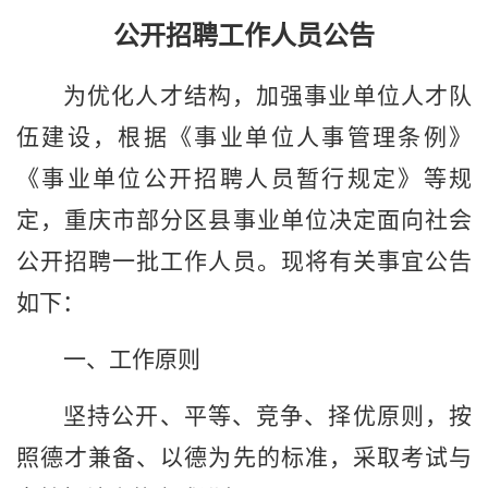
公开招聘工作人员公告
为
优化人才结构，
加强事业单位
人才
队
伍建设，根据《事业单位人事管理条例》
《
事业单位公开招聘人员暂行规定
》等规
定，
重庆市部分区县
事业单位
决定
面向社会
公开招聘
一批
工作人员
。现将有关事宜公告
如下：
一、
工作
原则
坚持公开、
平等、
竞争、择优
原则
，按
照德才兼备
、以德为先
的标准，采取考试与