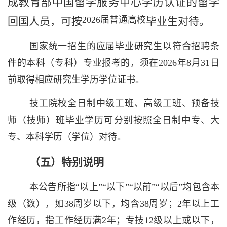
成
教育部中国留学服务中心
学历认证的留学
2026
届普通高校
回国人员
，可按
毕业生对待。
国家统一招生的应届毕业研究生以符合招聘条
件的本科（专科）专业报考的，
须在
2026
年
8
月
31
日
前
取得相应研究生学历学位证书。
技工院校全日制中级工班、高级工班、预备技
师（技师）班毕业学历可分别按照全日制中专、大
专、本科学历（学位）对待。
（
五
）特别说明
本公告所指“以上”“以下”“以前”“以后”均包含本
级（数），如
38
周岁以下，均含
38
周岁；
2
年以上工
作经历，指工作经历满
2
年；专技
12
级以上或以下，