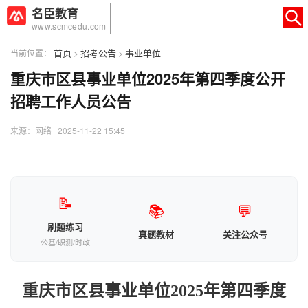
名臣教育
www.scmcedu.com
首页
招考公告
事业单位
当前位置：
>
>
重庆市区县事业单位2025年第四季度公开
×
转人工
AI智能助手
招聘工作人员公告
AI智能助手
来源：网络 2025-11-22 15:45
您好，我是智能助手易小丽，很高兴为
您服务
常见问题
📝
📚
💬
1.seo如何优化
刷题练习
真题教材
关注公众号
公基/职测/时政
重庆市区县事业单位2025年第四季度