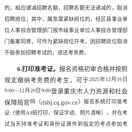
的，相应递减招聘名额，招聘名额无法递减的，取消
招聘岗位；其中，属急需紧缺岗位的，经区县事业单
位人事综合管理部门报市级事业单位人事综合管理部
门备案同意，可作为紧缺岗位开考。因招聘岗位取消
不能参加招聘考试的，退还考务费。
6
.
打印准考证。
报名资格初审合格并
按照
2025
年
12
月
16
日
规定
缴纳考务费的
考生，可于
9:00
—
12
月
20
日
9:00
登录重庆
市
人力资源和社会
网（
）报名系统打印准考
保障
局官
rlsbj.cq.gov.cn
证（使用
A4
纸打印，保证字迹、照片清晰），并在考
试当天持准考证和身份证原件到指定的考点参加考