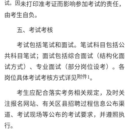
试。因
未
打印准考证而影响参加考试的责任，
由考生自负。
五、考试
考核
考试包括笔试和面试。笔试科目包括公
共科目笔试；面试包括
综合
面试
（结构化面
试方式）、专业面试
（部分岗位设考
）
。各
附件
1
岗位具体考试
考核方式
详见
。
考生应配合落实考务相关规定，及时关
注报名网站、有关
区县招聘过程信息公布渠
道
、考试现场等公布的考试要求，并遵照执
行。