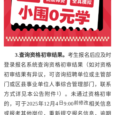
3
.
查询资格初审结果。
考生报名后
应及时
登录报名系统查询
资格初审
结果（如对资格
初
审结果有
异议
，可咨询招聘单位或
主管
部
门
或区县事业单位人事综合管理部门，联系
1
方式详见本公告附件
）。
未通过资格初审
日
前修改
的
，
可
于
202
5
年
12
月
4
9:00
相关信息
或报考其他岗位，
重新
提交报名信息，逾期