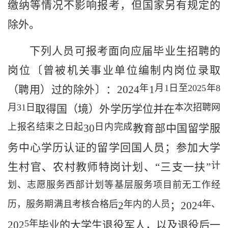
缴纳等情况不影响报考，但国家另有规定的
除外。
下列人员可报考面向应届毕业生招聘的
岗位〔曾被机关事业单位编制内岗位录取
年
月
1
日至
2025
年
8
（聘用）过的
除外
〕：
202
4
1
月
31
日
本次招聘网
取得国（境）外
学历
学位并
在
上报名结束之日起
日内完成
30
教育部中国留学服
务中心学历认证
的留学回国人员
；
参加大学
计
生村官、农村教师特岗计划、
“
三支一扶
”
划、志愿服务西部计划等基层服务项目前无工作经
历，服务期满且考核合格后
年内的人员
4
年
、
2
；
202
5
年
202
毕业的大学生退役军人
，以及退役后一