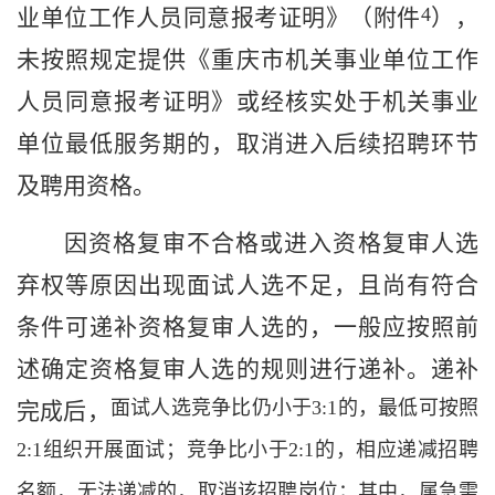
4
业单位工作人员同意报考证明
》（附件
），
未按照规定
提供《
重庆市
机关事业单位工作
人员同意报考证明》或
经核实处于机关事业
单位最低服务期的，
取消进入后续
招聘
环节
及聘用
资格
。
因资格复审不合格或进入资格复审人选
弃权等原因出现面试人选不足，
且尚有符合
条件可递补资格复审人选的，一般应按照前
述确定资格复审人选的规则进行递补。递补
面试人选竞争比仍小于
3:1
的，最低可按照
完成后，
2:1
组织开展面试；竞争比小于
2:1
的，相应递减招聘
名额，无法递减的，取消该招聘岗位；其中，属急需