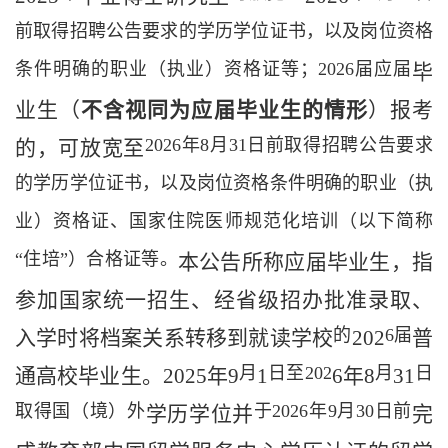
前取得招聘公告要求的学历学位证书，以及岗位资格
条件明确的职业（执业）资格证等；
2026
届应届
毕
业生（
不含视同为应届毕业生的情形
）报考
2026
年
8
月
31
日前取得招聘公告要求
的，可放宽至
的学历学位证书，以及岗位资格条件明确的职业（执
业）资格证、国家住院医师规范化培训（以下简称
“住培”）合格证等。
本公告所
称
应届毕业生，指
参加国家统一招生
、经省级招办批准录取、
的
6
届
入学时将档案关系转移到就读学校
202
普
月
日至
202
月
日
通高校毕业生
。
202
5
年
9
1
6
年
8
31
取得国（境）外
于
2026
年
9
月
30
日前
学历
学位并
完