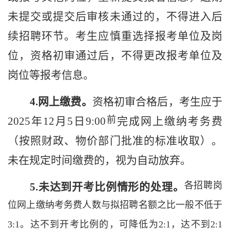
未提交或提交后审核未通过的，不得进入后
续
招聘环节。
考生
应慎重选择报考单位及岗
位，资格
初审
通过后，不
得
更改报考单位及
岗位
等报考信息
。
4
.
网上缴费。
资格初审合格后，
考生应于
前
202
5
年
12
月
5
日
9
:00
完成
网上
缴纳考务
费
（
按照
财政、物价部门批准的标准收取）。
未在规定时间缴费
的
，视为自动放弃。
各招聘岗
5
.
未达到开考比例
情形
的处理
。
位网上缴纳考务费人数与拟招聘名额之比一般不低于
3:1
。达不到开考比例的，可降低为
2:1
，达不到
2:1