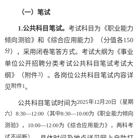
（一）笔试
1.
公共科目笔试。
考试科目为《职业能力
倾向测验》和《综合应用能力》（
分值
各
1
5
0
分
），
采用闭卷笔答方式
。
考试大纲
为《事业
单位公开招聘分类考试公共科目笔试考试大
3
纲》（附件
）。
各岗位公共科目笔试内容详
附件
1
见
。
2025
年
12
月
20
日（星期
公共科目笔试
时间为
六）
8:30
—
12:00
（其中
8:30
—
10:00
为《职业能力倾向
测验》，
10:00
—
12:00
为《综合应用能力》，两科考
试不间断）