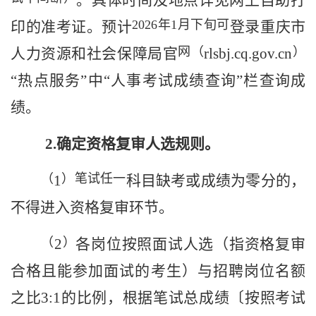
。具体时间
及地点详见
网上自助打
2026
年
1
月下旬可
印的
准考证
。预计
登录
重庆
市
网（
）
人力资源和社会保障
局官
rlsbj.cq.gov.cn
“热点服务”中“人事考试成绩查询”栏
查询成
绩
。
2
.
确定
资格复审人选
规则。
（
）笔试任一
1
科目
缺考
或成绩为零分
的，
不得进入
资格复审
环节
。
（
）
2
各
岗位
按照面试人选（指资格复审
合格且能参加面试的考生）
与招聘岗位名额
之比
3:1
的比例，根据笔试总成绩〔按照考试