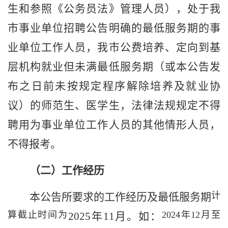
生和参照《公务员法》管理人员），处于我
市
事业单位招聘公告
明确
的最低服务
期
的事
业单位工作人员
，
我市公费培养、定向到基
层机构就业但未满最低服务
期（
或本公告发
布之日前未按规定程序解除培养及就业协
议
）
的师范生
、医学生
，法律法规规定不得
聘用为事业单位工作人员的其他情形人员，
不得报考。
（
二
）工作经历
计
本
公告
所要求的工作经历
及最低服务期
算截止时间为
2024
年
12
月至
20
25
年
11
月
。如：