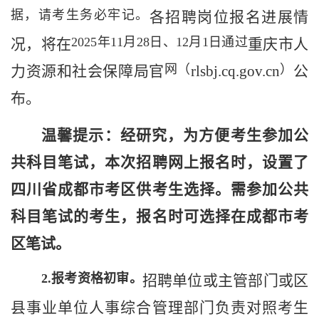
据，请考生务必牢记。
各招聘岗位报名进展情
2025
年
11
月
28
日、
12
月
1
日通过
况，将在
重庆
市
人
网（
）
力资源和社会保障
局官
rlsbj.cq.gov.cn
公
布。
温馨提示：经研究，为方便考生参加公
共科目笔试，本次招聘网上报名时，
设置
了
四川省成都市考区供考生选择。需参加公共
科目笔试的考生，报名时可选择在成都市考
区
笔试
。
2.
报考资格初审。
招聘单位或主管部门或区
县事业单位人事综合管理部门负责对照考生