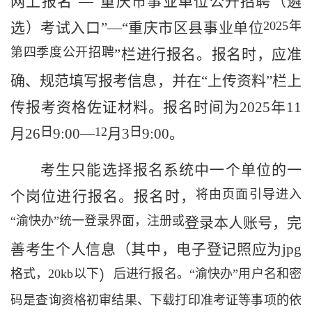
网上报名”—“重庆市事业单位公开招聘（遴
2025
年
选）考试入口”—“重庆市区县事业单位
第四季度公开招聘
”栏进行报名。报名时，应
准
确
、规范
填写报考信息，并
在“上传资料”栏
上
传
报考
资格佐证
材料
。报名时间为
202
5
年
11
日
12
日
月
26
9:00
—
月
3
9:00
。
考生
只能选择
报名系统中
一个单位的一
将由页面引导进入
个岗位进行报名。
报名时，
“渝快办”统一登录界面，注册或
登录本人账号，完
善考生个人信息（其中，电子登记
照
应为
jpg
格式，
20kb
以下
后进行报名。“渝快办”用户名和密
）
码是查询资格初审结果、下载打印准考证等事项的依