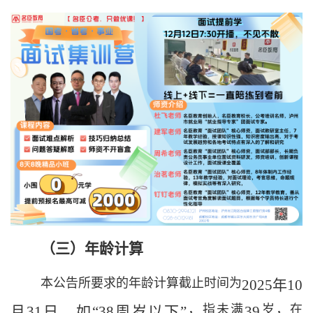
（
三
）年龄计算
本公告所要求的年龄计算截止时间为
202
5
年
10
，指未满
岁，在
月
31
日，如
“
3
8
周岁以下
”
3
9