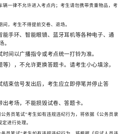
生车辆一律不允许进入考点内；考生请勿携带贵重物品，考
期间，考生不得提前交卷、退场。
智能手环、智能眼镜、蓝牙耳机等各种电子、通
场。
试时间以广播指令或考点统一打铃为准。
题等），不允许更换答题卡。请考生小心填涂，
试结束信号发出后，考生应立即停笔并停止答
带出考场，不能损毁试卷、答题卡。
录用公务员笔试”考生如有违规违纪行为，将依据《公务员录
规定进行处理。
调公务员笔试”考生如有违规违纪行为，将根据《应试人员违