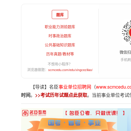
题库
职业能力测验题库
时事政治题库
公共基础知识题库
微信
历年真题/教材等
手机刷
不想用小程序？
浏览器做题：
scmcedu.com/edu/xingceziliao/
【导读】名臣
事业单位招聘网
（
www.scmcedu.c
时间
。
>>考试历年试题点此获取
。当前事业单位考试